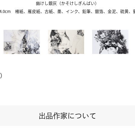
幽けし銀灰（かそけしぎんばい）
×194.0cm 楮紙、雁皮紙、古紙、墨、インク、鉛筆、銀箔、金泥、硫黄、蜜
ム）
出品作家について