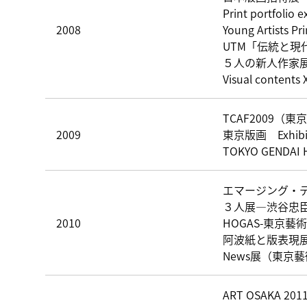
Print portfo
2008
Young Artist
UTM「伝統と現
５人の新人作家
Visual content
TCAF2009（
2009
東京版画 Exhibi
TOKYO GENDA
エマージング・ディ
３人展―渋谷忠臣、
2010
HOGAS-東京藝
阿波紙と版表現展
News展（東京
ART OSAKA 201