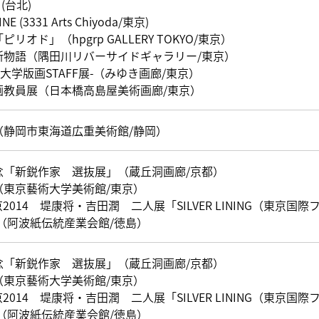
i (台北)
NE (3331 Arts Chiyoda/東京)
オド」（hpgrp GALLERY TOKYO/東京）
名所物語（隅田川リバーサイドギャラリー/東京）
術大学版画STAFF展-（みゆき画廊/東京）
画教員展（日本橋高島屋美術画廊/東京）
（静岡市東海道広重美術館/静岡）
念「新鋭作家 選抜展」（蔵丘洞画廊/京都）
（東京藝術大学美術館/東京）
014 堤康将・吉田潤 二人展「SILVER LINING（東京
NE」（阿波紙伝統産業会館/徳島）
念「新鋭作家 選抜展」（蔵丘洞画廊/京都）
（東京藝術大学美術館/東京）
014 堤康将・吉田潤 二人展「SILVER LINING（東京
NE」（阿波紙伝統産業会館/徳島）