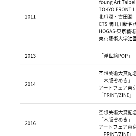
Young Art Taipe
TOKYO FRONT LI
2011
北爪潤・吉田潤「ピリ
CTS 隅田川新
HOGAS-東京藝
東京藝術大学油
2013
「浮世絵POP」
空想美術大賞記
「木版ぞめき」
2014
アートフェア東京2
「PRINT/ZI
空想美術大賞記
「木版ぞめき」
2016
アートフェア東京2
「PRINT/ZI