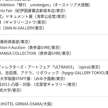
lio exhibition「移行 umsteigen」(オーストリア大使館)
s Prints Fair（紀伊国屋書店新宿本店/東京）
代」ドキュメント展（浅草公会堂/東京）
展（ギャラリーゴトウ/東京）
s X（SAN-AI-GALLERY/東京）
東京美術倶楽部/東京）
tion×Auction（表参道GYRE/東京）
I HANGA COLLECTION（表参道GYRE/東京）
レクターズ・アートフェア「ULTRA003」（spiral/東京）
吉田潤、アデラ、リボウィック（hpgrp GALLERY TOKYO/
術大学版画STAFF展-（みゆき画廊/東京）
2011-凸版・凹版-（文房堂ギャラリー/東京）
藝術大学/東京）
1(HOTEL GRNVIA OSAKA/大阪)